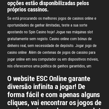
opções estão disponibilizadas pelos
próprios cassinos.
Se está procurando os melhores jogos de casinos online e
oportunidades de ganhar ilimitadas, teste a sua sorte
apostando no Spin Casino hoje! Jogue nas máquinas slot
gratuitamente sem registo. Casino online com bónus de
dinheiro real, sem necessidade de depósito. Jogar jogo de
casino online Além de centenas de jogos de cassino para
jogar online em seu computador ou em dispositivos móveis,
nós oferecemos uma política de ganhos garantidos, um
O website ESC Online garante
diversão infinita a jogar! De
forma fácil e com apenas alguns
cliques, vai encontrar os jogos de