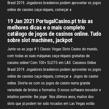
Brasil 2019. Jogadores brasileiros podem aproveitar os jogos
online de cassino caça-níqueis, começar a
19 Jan 2021 PortugalCasino.pt trás as
melhores dicas e o mais completo
catálogo de jogos de casinos online. Tudo
sobre slot machines, jackpot
Junte-se ao jogo # 1 Classic Vegas Slots Casino do mundo,
com todas as suas máquinas caça-níqueis gratuitas de
cassino online! Com 100+ SLOTS em LAS Cassinos Online
Brasil 2019. Jogadores brasileiros podem aproveitar os jogos
online de cassino caça-níqueis, começar a Jogos de casino
online. Divirta-se com os jogos de casino numa grande
variedade de limites e formatos. O nosso software inovador e
intuitivo permite- lhe jogar Nos últimos anos, muitos dos
slots que já podem ter sido tocados em Las Vegas estão