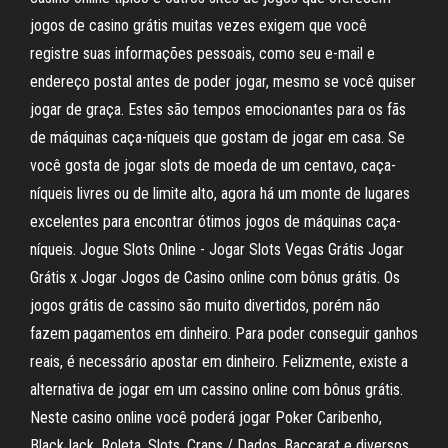
jogos de casino grátis muitas vezes exigem que você
registre suas informações pessoais, como seu e-mail e
endereço postal antes de poder jogar, mesmo se você quiser
jogar de graça. Estes são tempos emocionantes para os fãs
de máquinas caça-níqueis que gostam de jogar em casa. Se
você gosta de jogar slots de moeda de um centavo, caça-
níqueis livres ou de limite alto, agora há um monte de lugares
excelentes para encontrar ótimos jogos de máquinas caça-
níqueis. Jogue Slots Online - Jogar Slots Vegas Grátis Jogar
Grátis x Jogar Jogos de Casino online com bônus grátis. Os
jogos grátis de cassino são muito divertidos, porém não
fazem pagamentos em dinheiro. Para poder conseguir ganhos
reais, é necessário apostar em dinheiro. Felizmente, existe a
alternativa de jogar em um cassino online com bônus grátis.
Neste casino online você poderá jogar Poker Caribenho,
BlackJack, Roleta, Slots, Craps / Dados, Baccarat e diversos