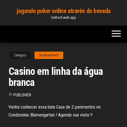
Skip
jogando poker online através do bovada
to
bethscf.web.app
the
content
Category
Donahue39407
Casino em linha da água
branca
By
PUBLISHER
Venha conhecer essa bela Casa de 2 pavimentos no
Condomínio Blumengarten ! Agende sua visita !!