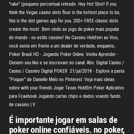
"rake" (pequeno percentual retirado Hey Hot Shot! If you
think the Vegas casino slots floor is the hottest place to be,
this is the slot games app for you. 200+ FREE classic slots
create the most Bem vindo ao jogo de poker mais popular
do mundo - no estilo cassino! No Cassino Hold'em ao Vivo,
você senta em frente a um dealer de verdade, enquanto,
Poker Brasil HD - Jogando Poker Online. Venha Aprender -
Deixem seu like e se inscrevam no canal. Abs. Digital Casino /
Casino / Cassino Digital POKER 21/jul/2018 - Explore a pasta
"Poquer" de Danielle Melo no Pinterest. Veja mais ideias
sobre with your friends Jogar Texas HoldEm Poker Aplicativo
para Fcaebook Jogando cartas chips e dados voando fundo
de cassino | V
É importante jogar em salas de
poker online confiáveis. no poker,