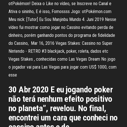
otPokémon! Deixa o Like no vídeo, se Inscreve no Canal e
Ativa o sininho, E é isso, Fomossss Jogo: otPokémon.com
Meu nick: [Tutor] Eu Sou Manjinbu Mundo 4. Juni 2019 Nesse
vídeo fui mostrar como jogar no Cassino evitando perda de
dinheiro, porém ganhando pontos do programa de fidelidade
do Cassino, Mar 16, 2016 Vegas Stakes: Cassino no Super
Nintendo - RETRO #3 blackjack, poker, roleta, dados etc
Vegas Stakes , conhecidas como Las Vegas Dream No jogo
o jogador vai para Las Vegas para jogar com US$ 1000, com
esse
30 Abr 2020 E eu jogando poker
não terá nenhum efeito positivo
no planeta”, revelou. No final,
encontrei um cara que conheci no
cassino antes e de