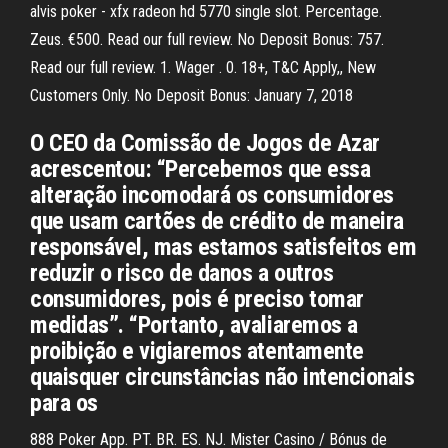
alvis poker - xfx radeon hd 5770 single slot. Percentage.
Zeus. €500. Read our full review. No Deposit Bonus: 757.
Read our full review. 1. Wager . 0. 18+, T&C Apply,, New
Customers Only. No Deposit Bonus: January 7, 2018
O CEO da Comissão de Jogos de Azar
acrescentou: “Percebemos que essa
alteração incomodará os consumidores
que usam cartões de crédito de maneira
responsável, mas estamos satisfeitos em
reduzir o risco de danos a outros
consumidores, pois é preciso tomar
medidas”. “Portanto, avaliaremos a
proibição e vigiaremos atentamente
quaisquer circunstâncias não intencionais
para os
888 Poker App. PT. BR. ES. NJ. Mister Casino / Bónus de