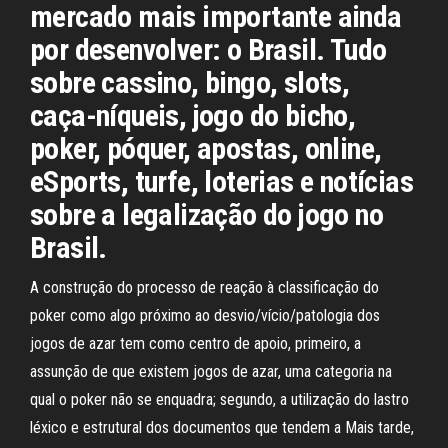
mercado mais importante ainda
por desenvolver: o Brasil. Tudo
sobre cassino, bingo, slots,
caça-níqueis, jogo do bicho,
poker, póquer, apostas, online,
eSports, turfe, loterias e notícias
sobre a legalização do jogo no
Brasil.
A construção do processo de reação à classificação do
poker como algo próximo ao desvio/vício/patologia dos
jogos de azar tem como centro de apoio, primeiro, a
assunção de que existem jogos de azar, uma categoria na
qual o poker não se enquadra; segundo, a utilização do lastro
léxico e estrutural dos documentos que tendem a Mais tarde,