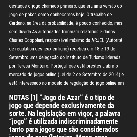
destaque o jogo chamado primeiro, que era uma versão do
jogo de poker, como conhecemos hoje. O trabalho de
Cardano, na área da probabilidade, é pouco conhecido, mas
sem dúvida As autoridades trocaram relatórios e dados.
Charles Coppolani, responsável máximo da ARJEL (Autorité
de régulation des jeux en ligne) recebeu em 18 e 19 de
Setembro uma delegação do Instituto de Turismo liderada
por Teresa Monteiro. Portugal, que está prestes a abrir o
mercado de jogos online (Lei de 2 de Setembro de 2014) e
está interessado no modelo de regulação do jogo online em
NOTAS [1] “Jogo de Azar” é o tipo de
jogo que depende exclusivamente da
sorte. Na legislação em vigor, a palavra
“jogo” é utilizada indiscriminadamente
tanto para jogos que são considerados