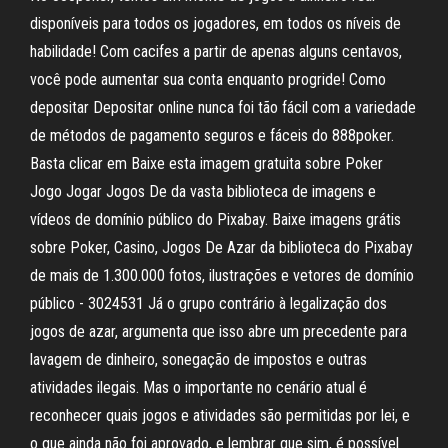
disponíveis para todos os jogadores, em todos os níveis de
habilidade! Com cacifes a partir de apenas alguns centavos,
você pode aumentar sua conta enquanto progride! Como
depositar Depositar online nunca foi tão fácil com a variedade
de métodos de pagamento seguros e fáceis do 888poker.
Basta clicar em Baixe esta imagem gratuita sobre Poker
Jogo Jogar Jogos De da vasta biblioteca de imagens e
vídeos de domínio público do Pixabay. Baixe imagens grátis
sobre Poker, Casino, Jogos De Azar da biblioteca do Pixabay
de mais de 1.300.000 fotos, ilustrações e vetores de domínio
público - 3024531 Já o grupo contrário à legalização dos
jogos de azar, argumenta que isso abre um precedente para
lavagem de dinheiro, sonegação de impostos e outras
atividades ilegais. Mas o importante no cenário atual é
reconhecer quais jogos e atividades são permitidas por lei, e
o que ainda não foi aprovado, e lembrar que sim, é possível