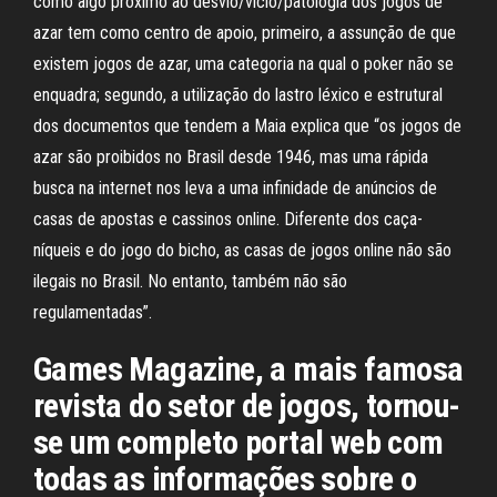
como algo próximo ao desvio/vício/patologia dos jogos de
azar tem como centro de apoio, primeiro, a assunção de que
existem jogos de azar, uma categoria na qual o poker não se
enquadra; segundo, a utilização do lastro léxico e estrutural
dos documentos que tendem a Maia explica que “os jogos de
azar são proibidos no Brasil desde 1946, mas uma rápida
busca na internet nos leva a uma infinidade de anúncios de
casas de apostas e cassinos online. Diferente dos caça-
níqueis e do jogo do bicho, as casas de jogos online não são
ilegais no Brasil. No entanto, também não são
regulamentadas”.
Games Magazine, a mais famosa
revista do setor de jogos, tornou-
se um completo portal web com
todas as informações sobre o