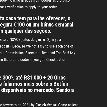
down Casino directly from coofertas.org. Also,
s verification to apply to your order.
a casa tem para lhe oferecer, o
 segura €100 ou um bónus semanal
em qualquer das seções.
rte e NOVOS jeitos de ganhar! 2) In your
posit - Because We not easy to use each one of
ut Commission. Baccarat - Best and Top Bet! Any
in the promo codes if you get. Check out of
e 300% até R$1.000 + 20 Giros
 falarmos mais sobre o Betfair
s disponíveis no mercado. Sendo a
 fevereiro de 2021 by Finnich Vessal. Como aplicar