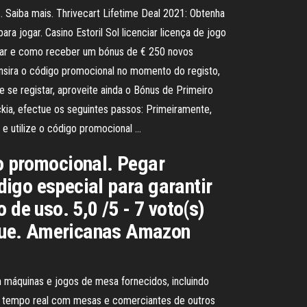
Saiba mais. Thrivecart Lifetime Deal 2021: Obtenha
 jogar. Casino Estoril Sol licenciar licença de jogo
jogar e como receber um bónus de € 250 novos
insira o código promocional no momento do registo,
 se registar, aproveite ainda o Bónus de Primeiro
ia, efectue os seguintes passos: Primeiramente,
a e utilize o código promocional …
 promocional. Pegar
igo especial para garantir
e uso. 5,0 /5 - 7 voto(s)
aque. Americanas Amazon
máquinas e jogos de mesa fornecidos, incluindo
em tempo real com mesas e comerciantes de outros