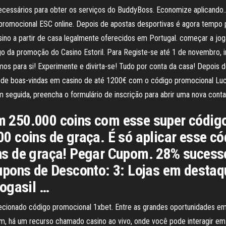
essários para obter os serviços do BuddyBoss. Economize aplicando… 
mocional ESC online. Depois de apostas desportivas é agora tempo para
casino a partir de casa legalmente oferecidos em Portugal. começar a 
go da promoção do Casino Estoril. Para Registe-se até 1 de novembro, 
s para si! Experimente e divirta-se! Tudo por conta da casa! Depois de
 de boas-vindas em casino de até 1200€ com o código promocional Luck
Em seguida, preencha o formulário de inscrição para abrir uma nova cont
 250.000 coins com esse super código
 coins de graça. É só aplicar esse cód
 de graça! Pegar Cupom. 28% sucesso d
upons de Desconto: 3: Lojas em dest
ogasil …
cionado código promocional 1xbet. Entre as grandes oportunidades em 
vem, há um recurso chamado casino ao vivo, onde você pode interagir 