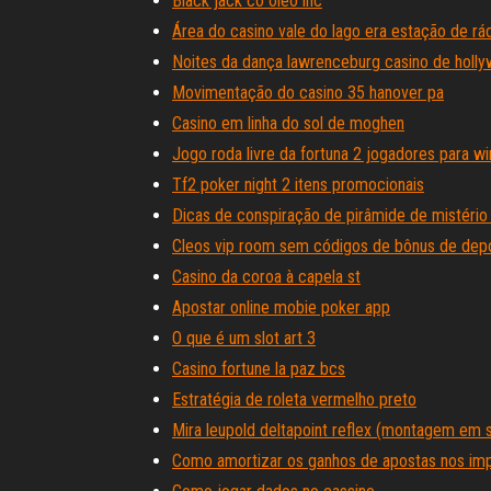
Black jack co óleo inc
Área do casino vale do lago era estação de rá
Noites da dança lawrenceburg casino de holl
Movimentação do casino 35 hanover pa
Casino em linha do sol de moghen
Jogo roda livre da fortuna 2 jogadores para 
Tf2 poker night 2 itens promocionais
Dicas de conspiração de pirâmide de mistério 
Cleos vip room sem códigos de bônus de dep
Casino da coroa à capela st
Apostar online mobie poker app
O que é um slot art 3
Casino fortune la paz bcs
Estratégia de roleta vermelho preto
Mira leupold deltapoint reflex (montagem em 
Como amortizar os ganhos de apostas nos im