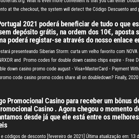
fertas.org. What is even more convenient is that you can enter Double
 at the checkout, the system will detect the Código Descuento and pas
rtugal 2021 poderá beneficiar de tudo o que est
, sem depósito grátis, na ordem dos 10€, aposta
ma poderá registar-se através do nosso enlace 
stará presenteando Siberian Storm: curta um velho favorito com NOVA a
NRXDR and Promo codes for double down casino chips expire - Free De
le down casino promo code august - Visa+MasterCard - Payment Witho
o promo code casino promo codes share all on doubledown? Finally, 2020 
igo Promocional Casino para receber um bônus d
 Promocional Casino . Agora chegou o momento de
antamos desde já que ele está entre os melhore
eis
códigos de desconto [fevereiro de 2021] Última atualização em: 13 de