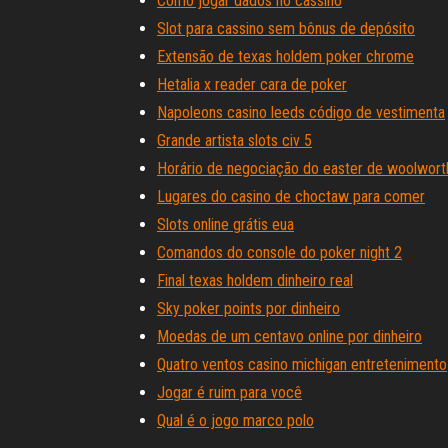
Como jogar dados no cassino
Slot para cassino sem bônus de depósito
Extensão de texas holdem poker chrome
Hetalia x reader cara de poker
Napoleons casino leeds código de vestimenta
Grande artista slots civ 5
Horário de negociação do easter de woolwort
Lugares do casino de choctaw para comer
Slots online grátis eua
Comandos do console do poker night 2
Final texas holdem dinheiro real
Sky poker points por dinheiro
Moedas de um centavo online por dinheiro
Quatro ventos casino michigan entretenimento
Jogar é ruim para você
Qual é o jogo marco polo