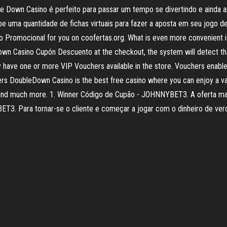
e Down Casino é perfeito para passar um tempo se divertindo e ainda a
cebe uma quantidade de fichas virtuais para fazer a aposta em seu jogo 
 Promocional for you on coofertas.org. What is even more convenient i
wn Casino Cupón Descuento at the checkout, the system will detect the
 have one or more VIP Vouchers available in the store. Vouchers enable 
layers DoubleDown Casino is the best free casino where you can enjoy a va
o, and much more. 1. Winner Código de Cupão - JOHNNYBET3. A oferta m
. Para tornar-se o cliente e começar a jogar com o dinheiro de verd